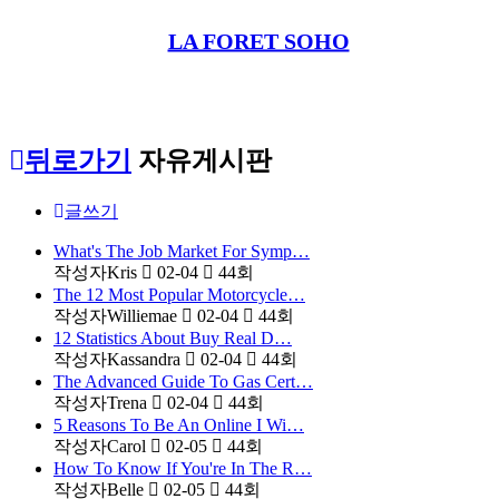
LA FORET SOHO
뒤로가기
자유게시판
글쓰기
What's The Job Market For Symp…
작성자
Kris
02-04
44
회
The 12 Most Popular Motorcycle…
작성자
Williemae
02-04
44
회
12 Statistics About Buy Real D…
작성자
Kassandra
02-04
44
회
The Advanced Guide To Gas Cert…
작성자
Trena
02-04
44
회
5 Reasons To Be An Online I Wi…
작성자
Carol
02-05
44
회
How To Know If You're In The R…
작성자
Belle
02-05
44
회