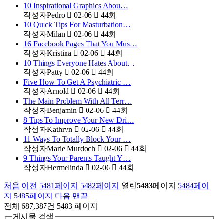
10 Inspirational Graphics Abou…
작성자
Pedro
02-06
44
회
10 Quick Tips For Masturbation…
작성자
Milan
02-06
44
회
16 Facebook Pages That You Mus…
작성자
Kristina
02-06
44
회
10 Things Everyone Hates About…
작성자
Patty
02-06
44
회
Five How To Get A Psychiatric …
작성자
Arnold
02-06
44
회
The Main Problem With All Terr…
작성자
Benjamin
02-06
44
회
8 Tips To Improve Your New Dri…
작성자
Kathryn
02-06
44
회
11 Ways To Totally Block Your …
작성자
Marie Murdoch
02-06
44
회
9 Things Your Parents Taught Y…
작성자
Hermelinda
02-06
44
회
처음
이전
5481
페이지
5482
페이지
열린
5483
페이지
5484
페이
지
5485
페이지
다음
맨끝
전체 687,387건
5483 페이지
게시물 검색