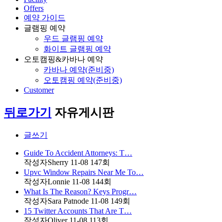
Offers
예약 가이드
글램핑 예약
우드 글램핑 예약
화이트 글램핑 예약
오토캠핑&카바나 예약
카바나 예약(준비중)
오토캠핑 예약(준비중)
Customer
뒤로가기
자유게시판
글쓰기
Guide To Accident Attorneys: T…
작성자
Sherry
11-08
147
회
Upvc Window Repairs Near Me To…
작성자
Lonnie
11-08
144
회
What Is The Reason? Keys Progr…
작성자
Sara Patnode
11-08
149
회
15 Twitter Accounts That Are T…
작성자
Oliver
11-08
113
회