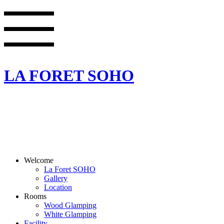
LA FORET SOHO
Welcome
La Foret SOHO
Gallery
Location
Rooms
Wood Glamping
White Glamping
Facility