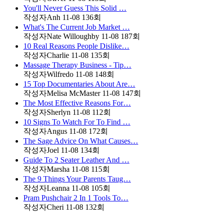
You'll Never Guess This Solid …
작성자
Anh
11-08
136
회
What's The Current Job Market …
작성자
Nate Willoughby
11-08
187
회
10 Real Reasons People Dislike…
작성자
Charlie
11-08
135
회
Massage Therapy Business - Tip…
작성자
Wilfredo
11-08
148
회
15 Top Documentaries About Are…
작성자
Melisa McMaster
11-08
147
회
The Most Effective Reasons For…
작성자
Sherlyn
11-08
112
회
10 Signs To Watch For To Find …
작성자
Angus
11-08
172
회
The Sage Advice On What Causes…
작성자
Joel
11-08
134
회
Guide To 2 Seater Leather And …
작성자
Marsha
11-08
115
회
The 9 Things Your Parents Taug…
작성자
Leanna
11-08
105
회
Pram Pushchair 2 In 1 Tools To…
작성자
Cheri
11-08
132
회