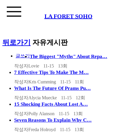
LA FORET SOHO
뒤로가기
자유게시판
글쓰기
The Biggest "Myths" About Repa…
작성자
Lovie
11-15
13
회
7 Effective Tips To Make The M…
작성자
Kris Cumming
11-15
11
회
What Is The Future Of Prams Pu…
작성자
Alycia Muecke
11-15
12
회
15 Shocking Facts About Lost A…
작성자
Polly Alanson
11-15
13
회
Seven Reasons To Explain Why C…
작성자
Freda Holroyd
11-15
13
회