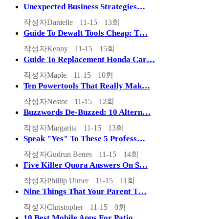
Unexpected Business Strategies…
작성자
Danielle
11-15
13
회
Guide To Dewalt Tools Cheap: T…
작성자
Kenny
11-15
15
회
Guide To Replacement Honda Car…
작성자
Maple
11-15
10
회
Ten Powertools That Really Mak…
작성자
Nestor
11-15
12
회
Buzzwords De-Buzzed: 10 Altern…
작성자
Margarita
11-15
13
회
Speak "Yes" To These 5 Profess…
작성자
Gudrun Benes
11-15
14
회
Five Killer Quora Answers On S…
작성자
Phillip Ulmer
11-15
11
회
Nine Things That Your Parent T…
작성자
Christopher
11-15
0
회
10 Best Mobile Apps For Patio …