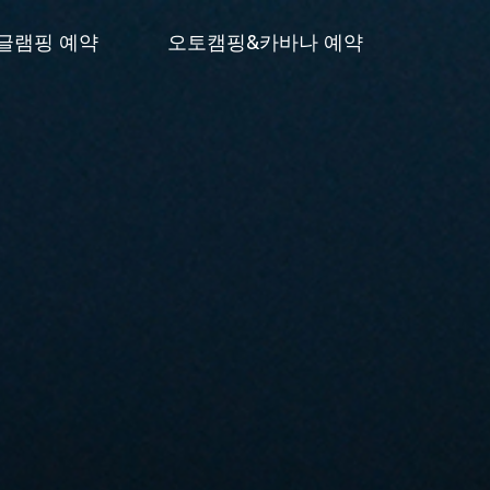
글램핑 예약
오토캠핑&카바나 예약