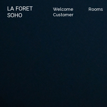
LA FORET
Welcome
Rooms
SOHO
Customer