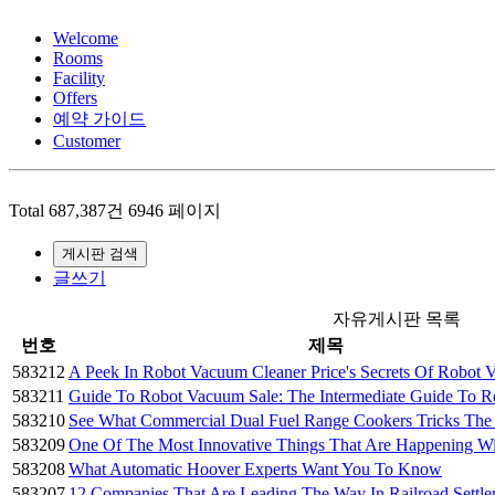
Welcome
Rooms
Facility
Offers
예약 가이드
Customer
Total 687,387건
6946 페이지
게시판 검색
글쓰기
자유게시판 목록
번호
제목
583212
A Peek In Robot Vacuum Cleaner Price's Secrets Of Robot
583211
Guide To Robot Vacuum Sale: The Intermediate Guide To 
583210
See What Commercial Dual Fuel Range Cookers Tricks Th
583209
One Of The Most Innovative Things That Are Happening 
583208
What Automatic Hoover Experts Want You To Know
583207
12 Companies That Are Leading The Way In Railroad Sett