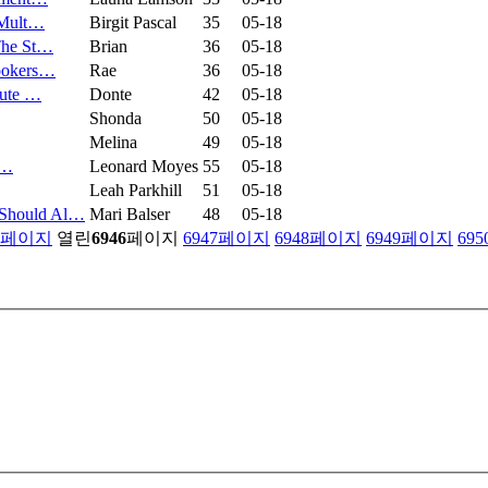
 Mult…
Birgit Pascal
35
05-18
The St…
Brian
36
05-18
Cookers…
Rae
36
05-18
cute …
Donte
42
05-18
Shonda
50
05-18
Melina
49
05-18
c…
Leonard Moyes
55
05-18
Leah Parkhill
51
05-18
 Should Al…
Mari Balser
48
05-18
페이지
열린
6946
페이지
6947
페이지
6948
페이지
6949
페이지
695