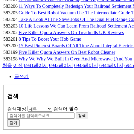
583206
11 Ways To Completely Redesign Your Railroad Settlement
583205
Guide To Best Robot Vacuum Uk: The Intermediate Guide 
583204
Take A Look At The Steve Jobs Of The Dual Fuel Range 
583203
10 Life Lessons We Can Learn From Railroad Settlement A
583202
Five Killer Quora Answers On Treadmills UK Reviews
583201
8 Tips To Boost Your Hob Game
583200
15 Best Pinterest Boards Of All Time About Integral Electri
583199
Five Killer Quora Answers On Best Robot Cleaner
583198
Why We Why We Built In Oven And Microwave (And You
처음
이전
6941
페이지
6942
페이지
6943
페이지
6944
페이지
6945
글쓰기
검색
검색대상
검색어
필수
검색
닫기