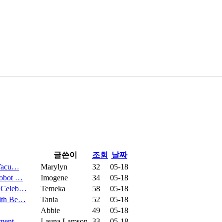
글쓴이
조회
날짜
 Vacu…
Marylyn
32
05-18
Robot …
Imogene
34
05-18
e Celeb…
Temeka
58
05-18
With Be…
Tania
52
05-18
Abbie
49
05-18
lement…
Launa Lamson
33
05-18